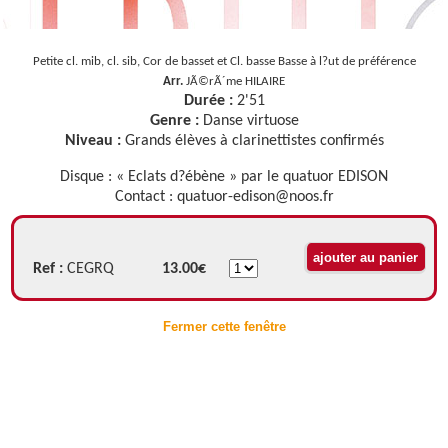
Petite cl. mib, cl. sib, Cor de basset et Cl. basse Basse à l?ut de préférence
Arr.
JÃ©rÃ´me HILAIRE
Durée :
2'51
Genre :
Danse virtuose
Niveau :
Grands élèves à clarinettistes confirmés
Disque : « Eclats d?ébène » par le quatuor EDISON
Contact : quatuor-edison@noos.fr
Ref :
CEGRQ
13.00€
Fermer cette fenêtre