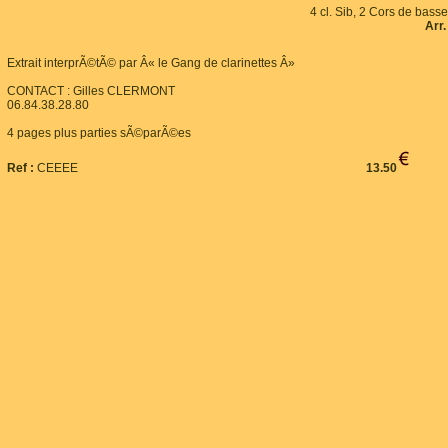
4 cl. Sib, 2 Cors de basset
Arr.
Extrait interprÃ©tÃ© par Â« le Gang de clarinettes Â»
CONTACT : Gilles CLERMONT
06.84.38.28.80
4 pages plus parties sÃ©parÃ©es
Ref :
CEEEE
13.50