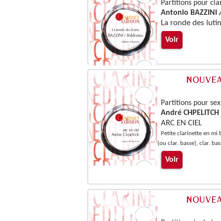
Partitions pour cla
Antonio BAZZINI
La ronde des luti
Voir
Partitions pour sex
André CHPELITCH
ARC EN CIEL
Petite clarinette en mi 
(ou clar. basse), clar. ba
Voir