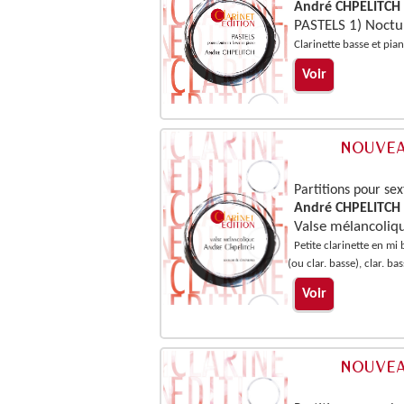
André CHPELITCH
PASTELS 1) Noctu
Clarinette basse et pia
Voir
Partitions pour sex
André CHPELITCH
Valse mélancoliq
Petite clarinette en mi 
(ou clar. basse), clar. ba
Voir