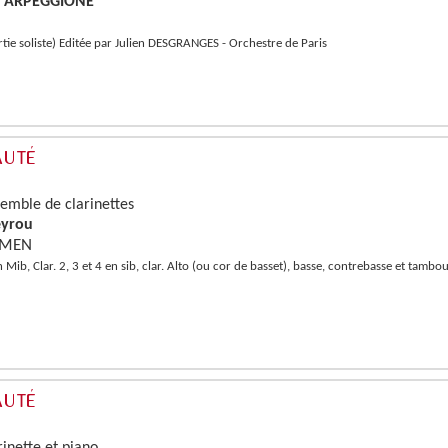
e ARPEGGIONE
tie soliste) Editée par Julien DESGRANGES - Orchestre de Paris
semble de clarinettes
eyrou
ARMEN
 en Mib, Clar. 2, 3 et 4 en sib, clar. Alto (ou cor de basset), basse, contrebasse et tamb