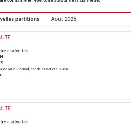
ire connaître le répertoire autour de la clarinette."
elles partitions
Août 2026
tre clarinettes
NN
TS
 Basse ou 2 Si bemol, cor de basset et cl. Basse
RD
tre clarinettes