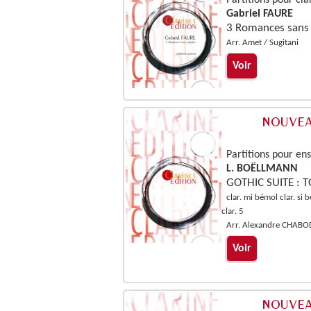
Partitions pour cla
Gabriel FAURE
3 Romances sans 
Arr. Amet / Sugitani
Voir
Partitions pour en
L. BOËLLMANN
GOTHIC SUITE : 
clar. mi bémol clar. si 
clar. 5
Arr. Alexandre CHABO
Voir