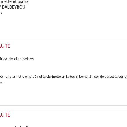
rinette et piano
 / BALDEYROU
ns
tuor de clarinettes
bémol, clarinette en si bémol 1, clarinette en La (ou si bémol 2), cor de basset 1, cor d
sse