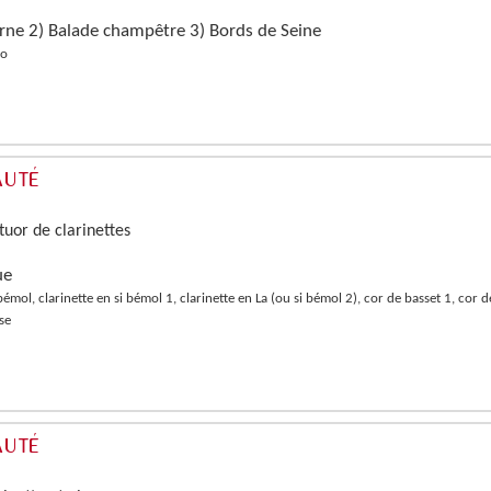
rne 2) Balade champêtre 3) Bords de Seine
no
tuor de clarinettes
ue
bémol, clarinette en si bémol 1, clarinette en La (ou si bémol 2), cor de basset 1, cor d
sse