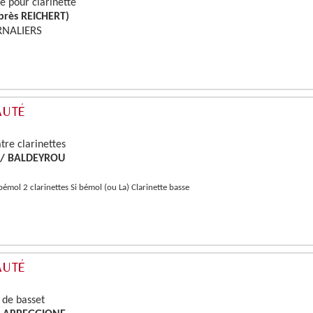
ue pour clarinette
près REICHERT)
RNALIERS
tre clarinettes
I / BALDEYROU
 bémol 2 clarinettes Si bémol (ou La) Clarinette basse
r de basset