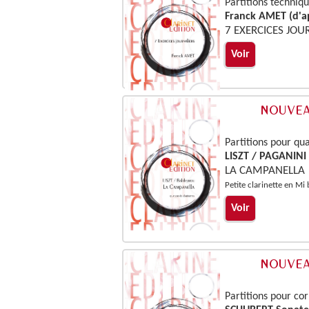
Partitions techniq
Franck AMET (d'a
7 EXERCICES JOU
Voir
Partitions pour qua
LISZT / PAGANIN
LA CAMPANELLA
Petite clarinette en Mi
Voir
Partitions pour co