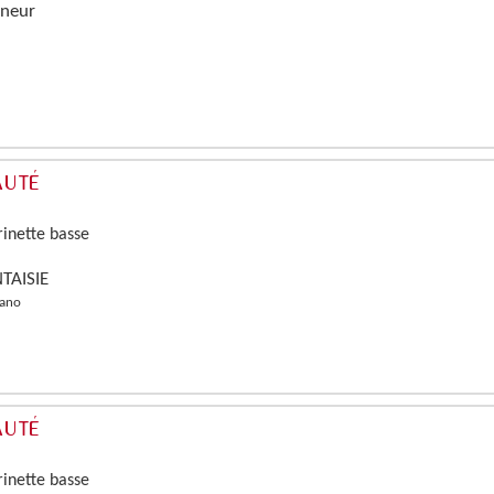
ineur
rinette basse
TAISIE
iano
rinette basse