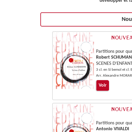
"développer et fa
Nouv
Partitions pour qua
Robert SCHUMA
SCENES D'ENFAN
3 cl. en Si bemol et cl.
Arr. Alexandre MORA
Voir
Partitions pour qua
Antonio VIVALDI