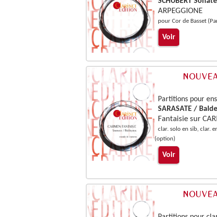
SCHUBERT Sonat
ARPEGGIONE
pour Cor de Basset (Par
Voir
Partitions pour en
SARASATE / Bald
Fantaisie sur C
clar. solo en sib, clar.
(option)
Voir