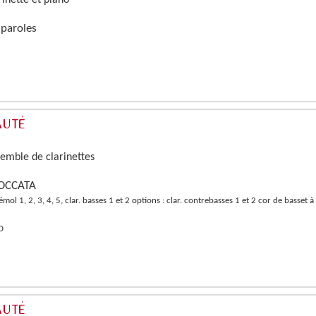
rinette et piano
paroles
semble de clarinettes
TOCCATA
bémol 1, 2, 3, 4, 5, clar. basses 1 et 2 options : clar. contrebasses 1 et 2 cor de basset 
D