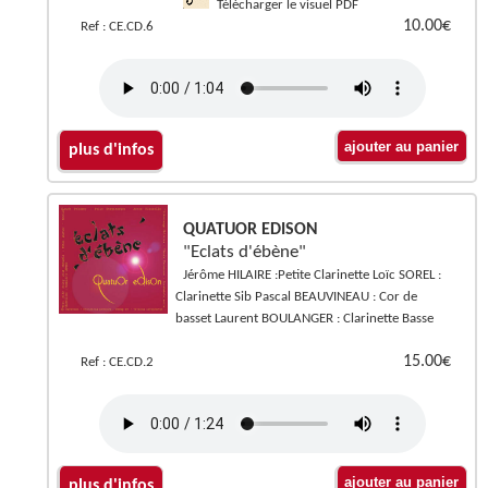
Télécharger le visuel PDF
10.00€
Ref : CE.CD.6
plus d'infos
QUATUOR EDISON
"Eclats d'ébène"
Jérôme HILAIRE :Petite Clarinette Loïc SOREL :
Clarinette Sib Pascal BEAUVINEAU : Cor de
basset Laurent BOULANGER : Clarinette Basse
15.00€
Ref : CE.CD.2
plus d'infos