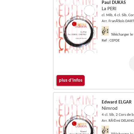
Paul DUKAS
La PERI
cl. Mib, 6 cl. Sib, C
Arr. FranÃ§ois DAR
Télécharger le
Ref : CEPDE
plus d'infos
Edward ELGAR
Nimrod
4 cl. Sib, 2 Cors de b
Arr. RÃ©mi DELANG