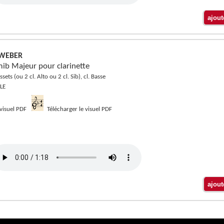
 WEBER
mib Majeur pour clarinette
ssets (ou 2 cl. Alto ou 2 cl. Sib), cl. Basse
LE
 visuel PDF
Télécharger le visuel PDF