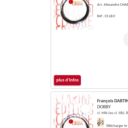
Arr. Alexandre CH
Ref : CE.LB.E
plus d'infos
François DARTI
DOBBY
cl. Mib (ou cl. Sib), 
Télécharger le