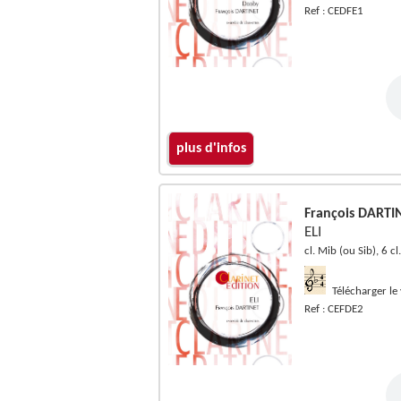
Ref : CEDFE1
plus d'infos
François DARTI
ELI
cl. Mib (ou Sib), 6 cl
Télécharger le
Ref : CEFDE2