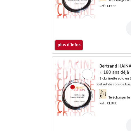
Télécharger le
Ref : CEEEE
plus d'infos
Bertrand HAINA
« 180 ans déjà 
1 clarinette solo en S
défaut de cors de basse
Télécharger le
Ref : CEBHE