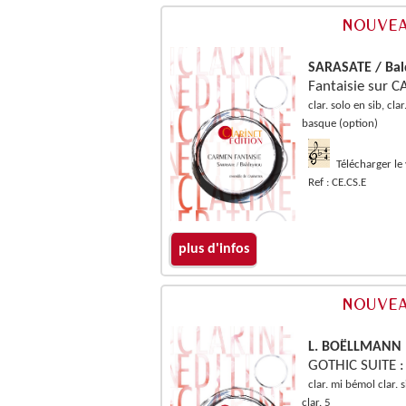
SARASATE / Ba
Fantaisie sur
clar. solo en sib, cl
basque (option)
Télécharger le
Ref : CE.CS.E
plus d'infos
L. BOËLLMANN
GOTHIC SUITE 
clar. mi bémol clar. 
clar. 5